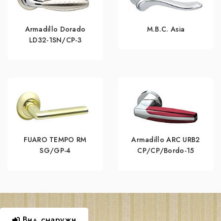
Armadillo Dorado
M.B.C. Asia
LD32-1SN/CP-3
FUARO TEMPO RM
Armadillo ARC URB2
SG/GP-4
СР/СР/Bordo-15
Вид снаружи