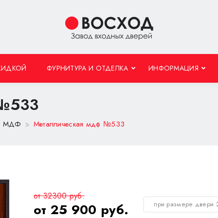
КИДКОЙ
ФУРНИТУРА И ОТДЕЛКА
ИНФОРМАЦИЯ
 №533
 с МДФ
Металлическая мдф №533
от 32300 руб.
при размере двери 
от 25 900 руб.