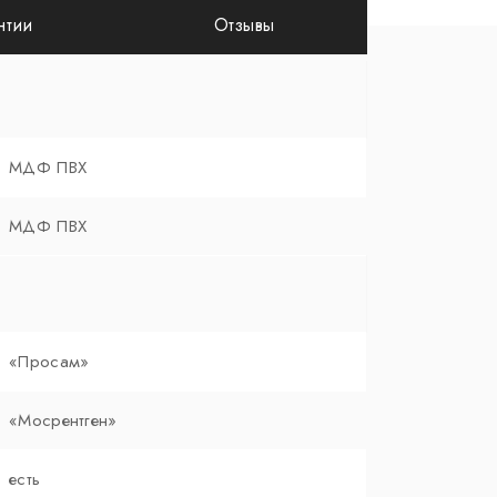
нтии
Отзывы
МДФ ПВХ
МДФ ПВХ
«Просам»
«Мосрентген»
есть