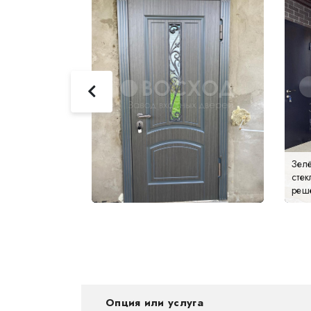
Зелё
стек
реше
Опция или услуга