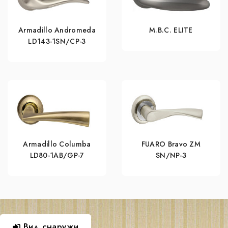
Armadillo Andromeda
M.B.C. ELITE
LD143-1SN/CP-3
Armadillo Columba
FUARO Bravo ZM
LD80-1AB/GP-7
SN/NP-3
Вид снаружи