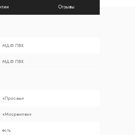
нтии
Отзывы
МДФ ПВХ
МДФ ПВХ
«Просам»
«Мосрентген»
есть